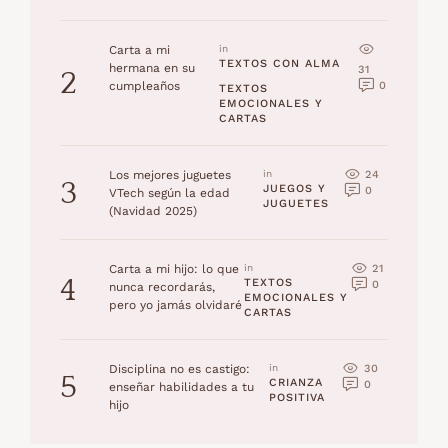
Carta a mi
in 
TEXTOS CON ALMA
hermana en su
31
2
0
cumpleaños
TEXTOS 
EMOCIONALES Y 
CARTAS
24
Los mejores juguetes
in 
3
JUEGOS Y 
0
VTech según la edad
JUGUETES
(Navidad 2025)
21
Carta a mi hijo: lo que
in 
4
TEXTOS 
0
nunca recordarás,
EMOCIONALES Y 
pero yo jamás olvidaré
CARTAS
30
Disciplina no es castigo:
in 
5
CRIANZA 
0
enseñar habilidades a tu
POSITIVA
hijo