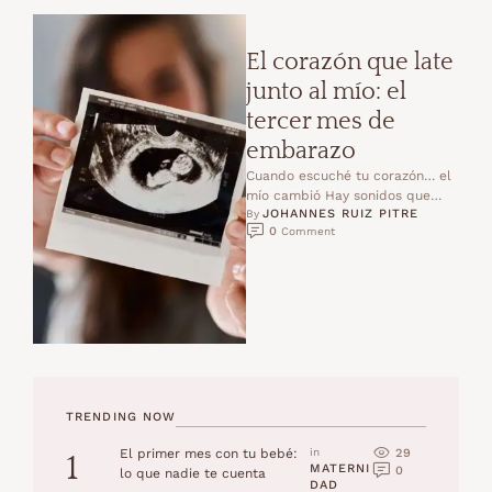
El corazón que late
junto al mío: el
tercer mes de
embarazo
Cuando escuché tu corazón… el
mío cambió Hay sonidos que
JOHANNES RUIZ PITRE
marcan para siempre.Un “te
By 
0
 Comment
amo”, una risa inesperada,o …
TRENDING NOW
29
El primer mes con tu bebé:
in 
1
MATERNI
0
lo que nadie te cuenta
DAD