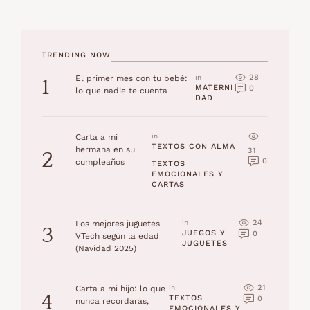
TRENDING NOW
28
El primer mes con tu bebé:
in 
1
MATERNI
0
lo que nadie te cuenta
DAD
Carta a mi
in 
TEXTOS CON ALMA
hermana en su
31
2
0
cumpleaños
TEXTOS 
EMOCIONALES Y 
CARTAS
24
Los mejores juguetes
in 
3
JUEGOS Y 
0
VTech según la edad
JUGUETES
(Navidad 2025)
21
Carta a mi hijo: lo que
in 
4
TEXTOS 
0
nunca recordarás,
EMOCIONALES Y 