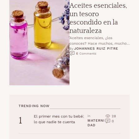
Aceites esenciales,
un tesoro
escondido en la
naturaleza
Aceites esenciales, ¿los
conoces? Hace muchos, muchos
JOHANNES RUIZ PITRE
años, las personas solo
By 
6
 Comments
utilizaban lo que la naturaleza
les ofrecía …
TRENDING NOW
28
El primer mes con tu bebé:
in 
1
MATERNI
0
lo que nadie te cuenta
DAD