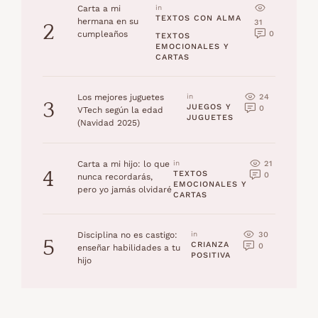
Carta a mi
in 
TEXTOS CON ALMA
hermana en su
31
2
0
cumpleaños
TEXTOS 
EMOCIONALES Y 
CARTAS
24
Los mejores juguetes
in 
3
JUEGOS Y 
0
VTech según la edad
JUGUETES
(Navidad 2025)
21
Carta a mi hijo: lo que
in 
4
TEXTOS 
0
nunca recordarás,
EMOCIONALES Y 
pero yo jamás olvidaré
CARTAS
30
Disciplina no es castigo:
in 
5
CRIANZA 
0
enseñar habilidades a tu
POSITIVA
hijo