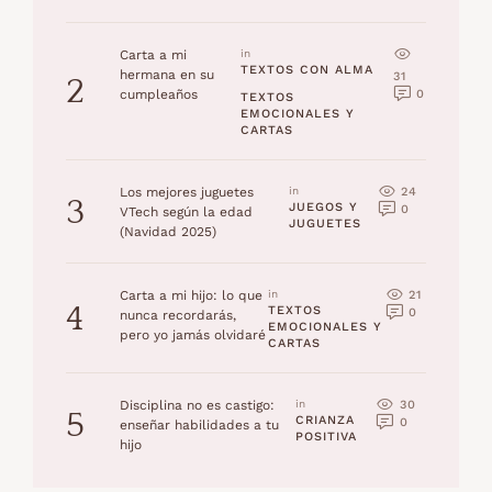
Carta a mi
in 
TEXTOS CON ALMA
hermana en su
31
2
0
cumpleaños
TEXTOS 
EMOCIONALES Y 
CARTAS
24
Los mejores juguetes
in 
3
JUEGOS Y 
0
VTech según la edad
JUGUETES
(Navidad 2025)
21
Carta a mi hijo: lo que
in 
4
TEXTOS 
0
nunca recordarás,
EMOCIONALES Y 
pero yo jamás olvidaré
CARTAS
30
Disciplina no es castigo:
in 
5
CRIANZA 
0
enseñar habilidades a tu
POSITIVA
hijo