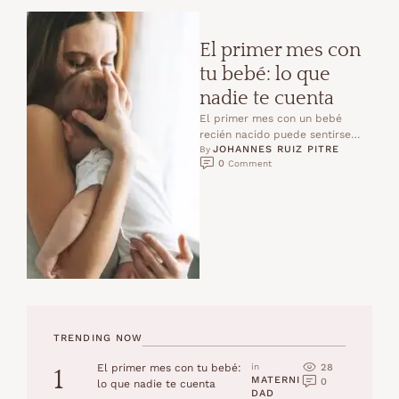
El primer mes con
tu bebé: lo que
nadie te cuenta
El primer mes con un bebé
recién nacido puede sentirse
JOHANNES RUIZ PITRE
intenso, caótico y
By 
0
 Comment
emocionalmente desbordante.
En este artículo …
TRENDING NOW
28
El primer mes con tu bebé:
in 
1
MATERNI
0
lo que nadie te cuenta
DAD