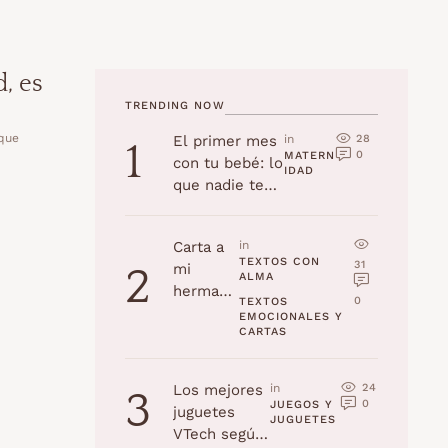
d, es
TRENDING NOW
 que
28
El primer mes
in 
1
0
MATERN
con tu bebé: lo
IDAD
que nadie te
cuenta
Carta a
in 
TEXTOS CON 
31
mi
2
ALMA
hermana
0
TEXTOS 
en su
EMOCIONALES Y 
CARTAS
cumplea
ños
24
Los mejores
in 
3
0
JUEGOS Y 
juguetes
JUGUETES
VTech según