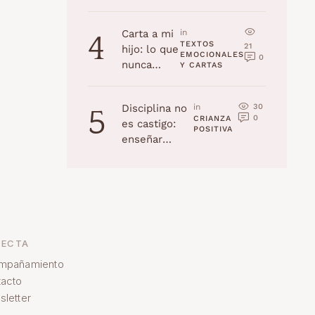
la edad
(Navidad
Carta a mi
in 
4
2025)
TEXTOS 
21
hijo: lo que
EMOCIONALES 
0
nunca
Y CARTAS
recordarás,
pero yo
30
Disciplina no
in 
5
jamás
0
CRIANZA 
es castigo:
olvidaré
POSITIVA
enseñar
habilidades a
tu hijo
ECTA
mpañamiento
acto
letter