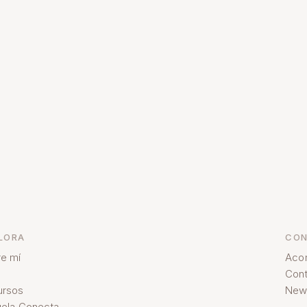
LORA
CON
e mí
Aco
Cont
ursos
News
ela Conecta