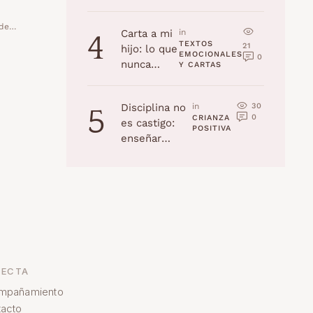
la edad
(Navidad
 de
Carta a mi
in 
4
2025)
TEXTOS 
21
hijo: lo que
EMOCIONALES 
0
nunca
Y CARTAS
recordarás,
pero yo
30
Disciplina no
in 
5
jamás
0
CRIANZA 
es castigo:
olvidaré
POSITIVA
enseñar
habilidades a
tu hijo
ECTA
mpañamiento
acto