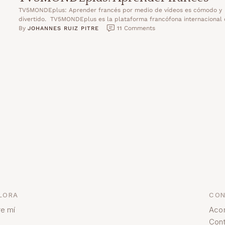
TV5MONDEplus: Aprender francés por medio de vídeos es cómodo y
divertido. TV5MONDEplus es la plataforma francófona internacional
vídeo …
By 
 Comments
JOHANNES RUIZ PITRE
11
LORA
CON
e mí
Aco
Cont