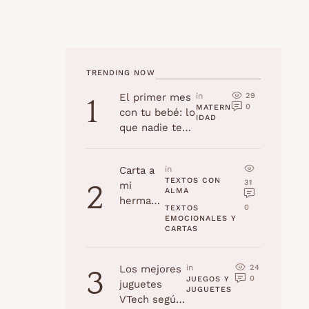
TRENDING NOW
29
El primer mes
in 
1
0
MATERN
con tu bebé: lo
IDAD
que nadie te
cuenta
Carta a
in 
TEXTOS CON 
31
mi
2
ALMA
hermana
0
TEXTOS 
en su
EMOCIONALES Y 
CARTAS
cumplea
ños
24
Los mejores
in 
3
0
JUEGOS Y 
juguetes
JUGUETES
VTech según