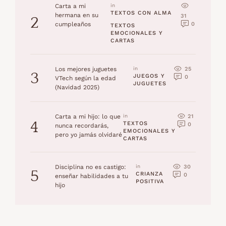
Carta a mi
in 
TEXTOS CON ALMA
hermana en su
31
2
0
cumpleaños
TEXTOS 
EMOCIONALES Y 
CARTAS
25
Los mejores juguetes
in 
3
JUEGOS Y 
0
VTech según la edad
JUGUETES
(Navidad 2025)
21
Carta a mi hijo: lo que
in 
4
TEXTOS 
0
nunca recordarás,
EMOCIONALES Y 
pero yo jamás olvidaré
CARTAS
30
Disciplina no es castigo:
in 
5
CRIANZA 
0
enseñar habilidades a tu
POSITIVA
hijo