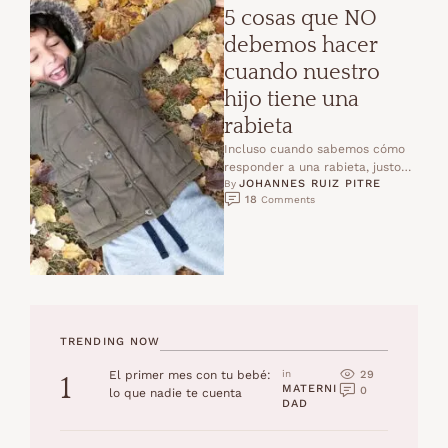
5 cosas que NO
debemos hacer
cuando nuestro
hijo tiene una
rabieta
Incluso cuando sabemos cómo
responder a una rabieta, justo
JOHANNES RUIZ PITRE
en el momento en que sucede o
By 
18
 Comments
cuando nos …
TRENDING NOW
29
El primer mes con tu bebé:
in 
1
MATERNI
0
lo que nadie te cuenta
DAD