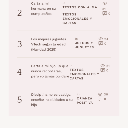
Carta a mi
in 
TEXTOS CON ALMA
hermana en su
31
2
0
cumpleaños
TEXTOS 
EMOCIONALES Y 
CARTAS
24
Los mejores juguetes
in 
3
JUEGOS Y 
0
VTech según la edad
JUGUETES
(Navidad 2025)
21
Carta a mi hijo: lo que
in 
4
TEXTOS 
0
nunca recordarás,
EMOCIONALES Y 
pero yo jamás olvidaré
CARTAS
30
Disciplina no es castigo:
in 
5
CRIANZA 
0
enseñar habilidades a tu
POSITIVA
hijo