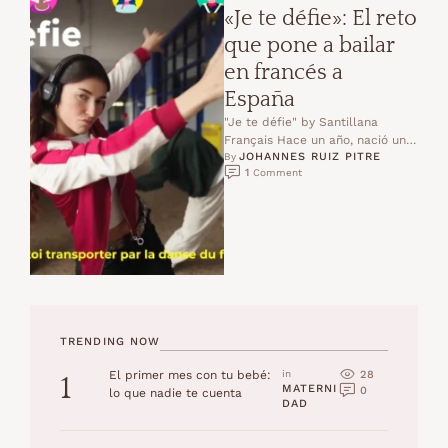
«Je te défie»: El reto
que pone a bailar
en francés a
España
"Je te défie" by Santillana
Français Hace un año, nació un
JOHANNES RUIZ PITRE
desafío con un propósito claro:
By 
1
 Comment
despertar el …
TRENDING NOW
28
El primer mes con tu bebé:
in 
1
MATERNI
0
lo que nadie te cuenta
DAD