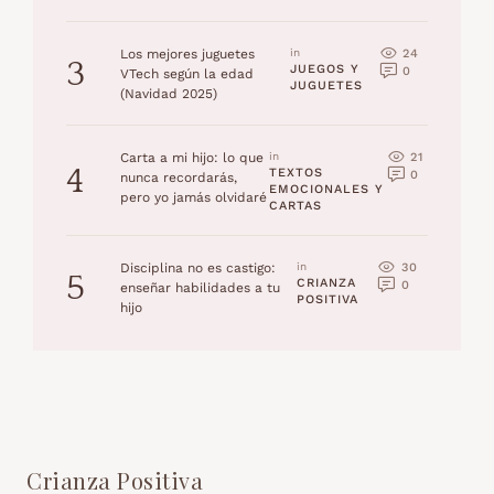
24
Los mejores juguetes
in 
3
JUEGOS Y 
0
VTech según la edad
JUGUETES
(Navidad 2025)
21
Carta a mi hijo: lo que
in 
4
TEXTOS 
0
nunca recordarás,
EMOCIONALES Y 
pero yo jamás olvidaré
CARTAS
30
Disciplina no es castigo:
in 
5
CRIANZA 
0
enseñar habilidades a tu
POSITIVA
hijo
Crianza Positiva