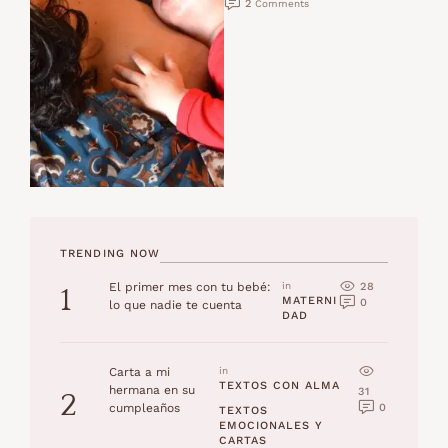
2
 Comments
alquilados o …
TRENDING NOW
28
El primer mes con tu bebé:
in 
1
MATERNI
0
lo que nadie te cuenta
DAD
Carta a mi
in 
TEXTOS CON ALMA
hermana en su
31
2
0
cumpleaños
TEXTOS 
EMOCIONALES Y 
CARTAS