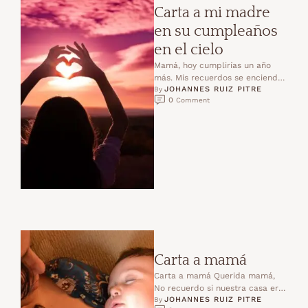
Carta a mi madre
en su cumpleaños
en el cielo
Mamá, hoy cumplirías un año
más. Mis recuerdos se encienden
JOHANNES RUIZ PITRE
como un fuego suave que me
By 
0
 Comment
arropa mientras …
Carta a mamá
Carta a mamá Querida mamá,
No recuerdo si nuestra casa era
JOHANNES RUIZ PITRE
grande o pequeña, si vivíamos
By 