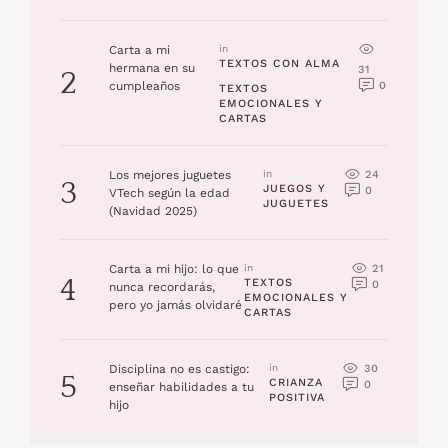
Carta a mi
in 
TEXTOS CON ALMA
hermana en su
31
2
0
cumpleaños
TEXTOS 
EMOCIONALES Y 
CARTAS
24
Los mejores juguetes
in 
3
JUEGOS Y 
0
VTech según la edad
JUGUETES
(Navidad 2025)
21
Carta a mi hijo: lo que
in 
4
TEXTOS 
0
nunca recordarás,
EMOCIONALES Y 
pero yo jamás olvidaré
CARTAS
30
Disciplina no es castigo:
in 
5
CRIANZA 
0
enseñar habilidades a tu
POSITIVA
hijo