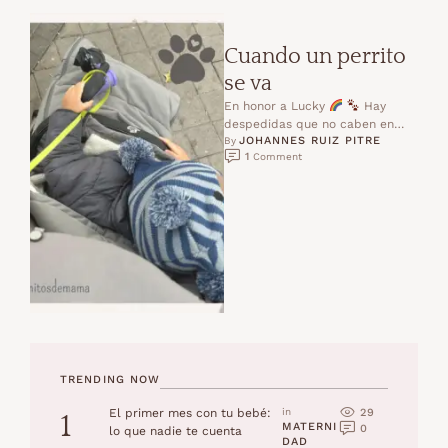
Cuando un perrito
se va
En honor a Lucky
Hay
despedidas que no caben en
JOHANNES RUIZ PITRE
palabras.Hay adioses que se
By 
1
 Comment
sienten en …
TRENDING NOW
29
El primer mes con tu bebé:
in 
1
MATERNI
0
lo que nadie te cuenta
DAD