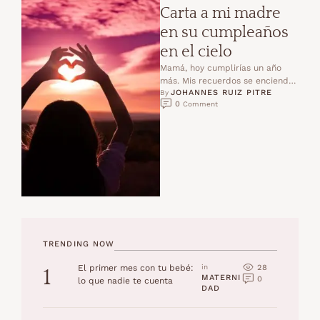
Carta a mi madre
en su cumpleaños
en el cielo
Mamá, hoy cumplirías un año
más. Mis recuerdos se encienden
JOHANNES RUIZ PITRE
como un fuego suave que me
By 
0
 Comment
arropa mientras …
TRENDING NOW
28
El primer mes con tu bebé:
in 
1
MATERNI
0
lo que nadie te cuenta
DAD