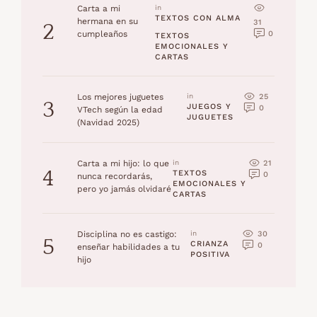
Carta a mi
in 
TEXTOS CON ALMA
hermana en su
31
2
0
cumpleaños
TEXTOS 
EMOCIONALES Y 
CARTAS
25
Los mejores juguetes
in 
3
JUEGOS Y 
0
VTech según la edad
JUGUETES
(Navidad 2025)
21
Carta a mi hijo: lo que
in 
4
TEXTOS 
0
nunca recordarás,
EMOCIONALES Y 
pero yo jamás olvidaré
CARTAS
30
Disciplina no es castigo:
in 
5
CRIANZA 
0
enseñar habilidades a tu
POSITIVA
hijo