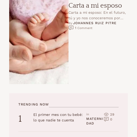
Carta a mi esposo
Carta a mi esposo: En el futuro,
tú y yo nos conoceremos por
JOHANNES RUIZ PITRE
tercera vez… Antes de tener …
By 
1
 Comment
TRENDING NOW
29
El primer mes con tu bebé:
in 
1
MATERNI
0
lo que nadie te cuenta
DAD