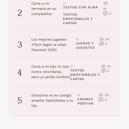
Carta a mi
in 
TEXTOS CON ALMA
hermana en su
31
2
0
cumpleaños
TEXTOS 
EMOCIONALES Y 
CARTAS
24
Los mejores juguetes
in 
3
JUEGOS Y 
0
VTech según la edad
JUGUETES
(Navidad 2025)
21
Carta a mi hijo: lo que
in 
4
TEXTOS 
0
nunca recordarás,
EMOCIONALES Y 
pero yo jamás olvidaré
CARTAS
30
Disciplina no es castigo:
in 
5
CRIANZA 
0
enseñar habilidades a tu
POSITIVA
hijo