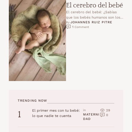
El cerebro del bebé
El cerebro del bebé: ¿Sabías
que los bebés humanos son los
JOHANNES RUIZ PITRE
mamíferos sociales más
By 
1
 Comment
vulnerables, dependientes del
contacto …
TRENDING NOW
29
El primer mes con tu bebé:
in 
1
MATERNI
0
lo que nadie te cuenta
DAD