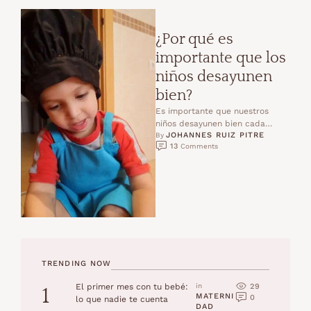
¿Por qué es
importante que los
niños desayunen
bien?
Es importante que nuestros
niños desayunen bien cada
JOHANNES RUIZ PITRE
mañana para mantener la
By 
13
 Comments
vitalidad y la energía que
necesitan …
TRENDING NOW
29
El primer mes con tu bebé:
in 
1
MATERNI
0
lo que nadie te cuenta
DAD