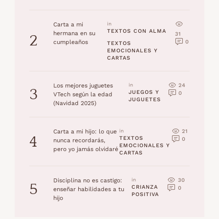
Carta a mi
in 
TEXTOS CON ALMA
hermana en su
31
2
0
cumpleaños
TEXTOS 
EMOCIONALES Y 
CARTAS
24
Los mejores juguetes
in 
3
JUEGOS Y 
0
VTech según la edad
JUGUETES
(Navidad 2025)
21
Carta a mi hijo: lo que
in 
4
TEXTOS 
0
nunca recordarás,
EMOCIONALES Y 
pero yo jamás olvidaré
CARTAS
30
Disciplina no es castigo:
in 
5
CRIANZA 
0
enseñar habilidades a tu
POSITIVA
hijo