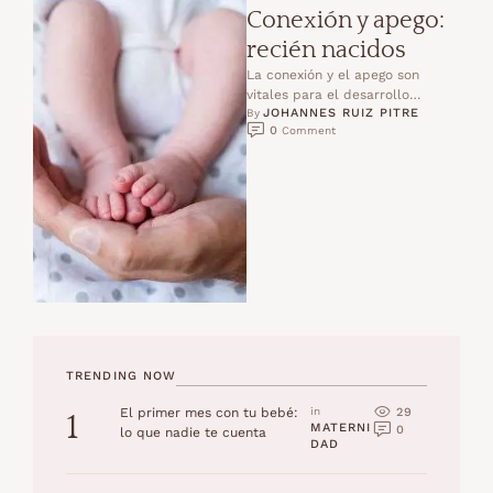
Conexión y apego:
recién nacidos
La conexión y el apego son
vitales para el desarrollo
JOHANNES RUIZ PITRE
humanoLa conexión y el apego
By 
0
 Comment
ocurren cuando respondes …
TRENDING NOW
29
El primer mes con tu bebé:
in 
1
MATERNI
0
lo que nadie te cuenta
DAD