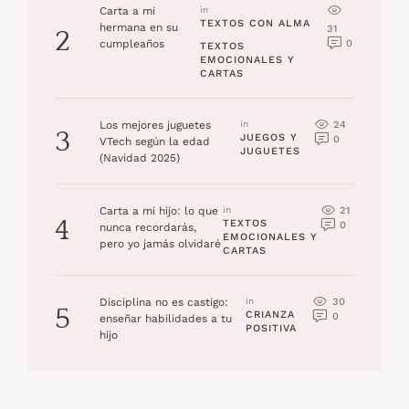
Carta a mi
in 
TEXTOS CON ALMA
hermana en su
31
2
0
cumpleaños
TEXTOS 
EMOCIONALES Y 
CARTAS
24
Los mejores juguetes
in 
3
JUEGOS Y 
0
VTech según la edad
JUGUETES
(Navidad 2025)
21
Carta a mi hijo: lo que
in 
4
TEXTOS 
0
nunca recordarás,
EMOCIONALES Y 
pero yo jamás olvidaré
CARTAS
30
Disciplina no es castigo:
in 
5
CRIANZA 
0
enseñar habilidades a tu
POSITIVA
hijo