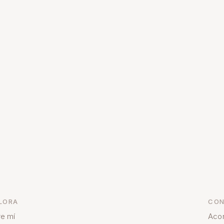
LORA
CON
e mí
Aco