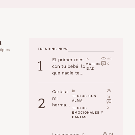
a
TRENDING NOW
tiples
29
El primer mes
in 
1
0
MATERN
con tu bebé: lo
IDAD
que nadie te
cuenta
Carta a
in 
TEXTOS CON 
31
mi
2
ALMA
hermana
0
TEXTOS 
en su
EMOCIONALES Y 
CARTAS
cumplea
ños
24
Los mejores
in 