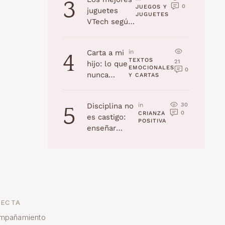
3
0
JUEGOS Y 
juguetes
JUGUETES
VTech según
la edad
(Navidad
Carta a mi
in 
4
2025)
TEXTOS 
21
hijo: lo que
EMOCIONALES 
0
nunca
Y CARTAS
recordarás,
pero yo
30
Disciplina no
in 
5
jamás
0
CRIANZA 
es castigo:
olvidaré
POSITIVA
enseñar
habilidades a
tu hijo
ECTA
mpañamiento