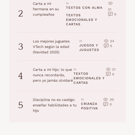
Carta a mi
in 
TEXTOS CON ALMA
hermana en su
31
2
0
cumpleaños
TEXTOS 
EMOCIONALES Y 
CARTAS
24
Los mejores juguetes
in 
3
JUEGOS Y 
0
VTech según la edad
JUGUETES
(Navidad 2025)
21
Carta a mi hijo: lo que
in 
4
TEXTOS 
0
nunca recordarás,
EMOCIONALES Y 
pero yo jamás olvidaré
CARTAS
30
Disciplina no es castigo:
in 
5
CRIANZA 
0
enseñar habilidades a tu
POSITIVA
hijo