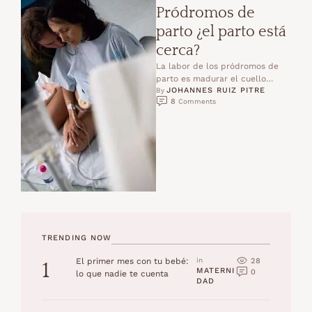
Pródromos de
parto ¿el parto está
cerca?
La labor de los pródromos de
parto es madurar el cuello
JOHANNES RUIZ PITRE
uterino para el momento del
By 
8
 Comments
parto. Pródromos …
TRENDING NOW
28
El primer mes con tu bebé:
in 
1
MATERNI
0
lo que nadie te cuenta
DAD