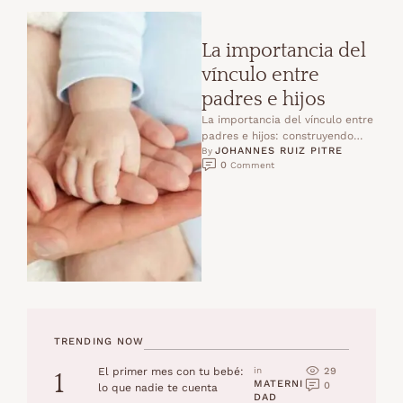
La importancia del
vínculo entre
padres e hijos
La importancia del vínculo entre
padres e hijos: construyendo
JOHANNES RUIZ PITRE
amor y seguridad Desde el
By 
0
 Comment
primer instante en que …
TRENDING NOW
29
El primer mes con tu bebé:
in 
1
MATERNI
0
lo que nadie te cuenta
DAD