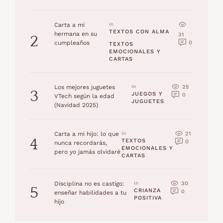
Carta a mi
in 
TEXTOS CON ALMA
hermana en su
31
2
0
cumpleaños
TEXTOS 
EMOCIONALES Y 
CARTAS
25
Los mejores juguetes
in 
3
JUEGOS Y 
0
VTech según la edad
JUGUETES
(Navidad 2025)
21
Carta a mi hijo: lo que
in 
4
TEXTOS 
0
nunca recordarás,
EMOCIONALES Y 
pero yo jamás olvidaré
CARTAS
30
Disciplina no es castigo:
in 
5
CRIANZA 
0
enseñar habilidades a tu
POSITIVA
hijo