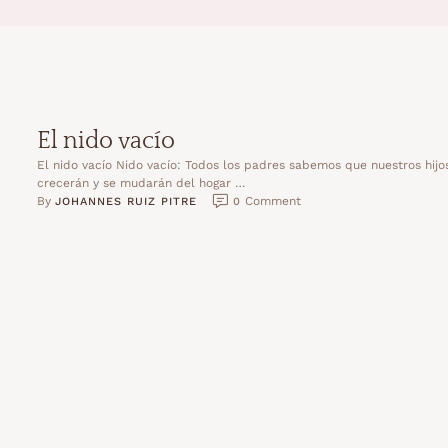
El nido vacío
El nido vacío Nido vacío: Todos los padres sabemos que nuestros hijo
crecerán y se mudarán del hogar …
By 
 Comment
JOHANNES RUIZ PITRE
0