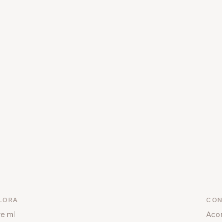
LORA
CON
e mí
Aco