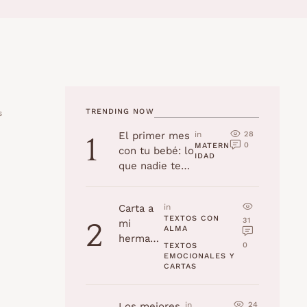
TRENDING NOW
s
28
El primer mes
in 
1
0
MATERN
con tu bebé: lo
IDAD
que nadie te
cuenta
Carta a
in 
TEXTOS CON 
31
mi
2
ALMA
hermana
0
TEXTOS 
en su
EMOCIONALES Y 
CARTAS
cumplea
ños
24
Los mejores
in 