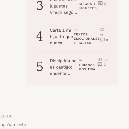
3
0
JUEGOS Y 
juguetes
JUGUETES
VTech según
la edad
(Navidad
Carta a mi
in 
4
2025)
TEXTOS 
21
hijo: lo que
EMOCIONALES 
0
nunca
Y CARTAS
recordarás,
pero yo
30
Disciplina no
in 
5
jamás
0
CRIANZA 
es castigo:
olvidaré
POSITIVA
enseñar
habilidades a
tu hijo
ECTA
mpañamiento