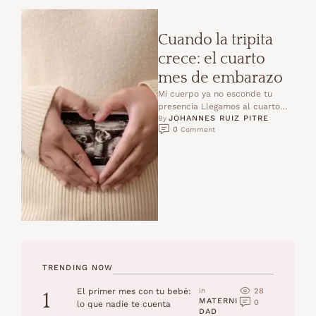
Cuando la tripita
crece: el cuarto
mes de embarazo
Mi cuerpo ya no esconde tu
presencia Llegamos al cuarto
JOHANNES RUIZ PITRE
mes…y ya no hay forma de
By 
0
 Comment
ocultarte.Tu presencia …
TRENDING NOW
28
El primer mes con tu bebé:
in 
1
MATERNI
0
lo que nadie te cuenta
DAD