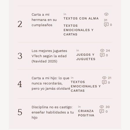
Carta a mi
in 
TEXTOS CON ALMA
hermana en su
31
2
0
cumpleaños
TEXTOS 
EMOCIONALES Y 
CARTAS
24
Los mejores juguetes
in 
3
JUEGOS Y 
0
VTech según la edad
JUGUETES
(Navidad 2025)
21
Carta a mi hijo: lo que
in 
4
TEXTOS 
0
nunca recordarás,
EMOCIONALES Y 
pero yo jamás olvidaré
CARTAS
30
Disciplina no es castigo:
in 
5
CRIANZA 
0
enseñar habilidades a tu
POSITIVA
hijo