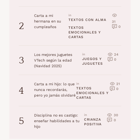
Carta a mi
in 
TEXTOS CON ALMA
hermana en su
31
2
0
cumpleaños
TEXTOS 
EMOCIONALES Y 
CARTAS
24
Los mejores juguetes
in 
3
JUEGOS Y 
0
VTech según la edad
JUGUETES
(Navidad 2025)
21
Carta a mi hijo: lo que
in 
4
TEXTOS 
0
nunca recordarás,
EMOCIONALES Y 
pero yo jamás olvidaré
CARTAS
30
Disciplina no es castigo:
in 
5
CRIANZA 
0
enseñar habilidades a tu
POSITIVA
hijo