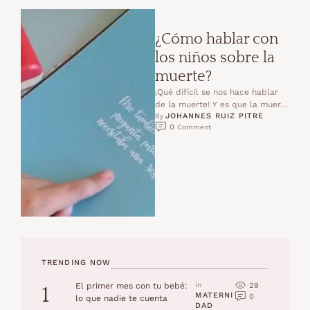
¿Cómo hablar con
los niños sobre la
muerte?
¡Qué difícil se nos hace hablar
de la muerte! Y es que la muerte
JOHANNES RUIZ PITRE
nos deja un dolor muy …
By 
0
 Comment
TRENDING NOW
29
El primer mes con tu bebé:
in 
1
MATERNI
0
lo que nadie te cuenta
DAD