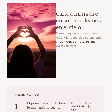
Carta a mi madre
en su cumpleaños
en el cielo
Mamá, hoy cumplirías un año
más. Mis recuerdos se encienden
JOHANNES RUIZ PITRE
como un fuego suave que me
By 
0
 Comment
arropa mientras …
TRENDING NOW
29
El primer mes con tu bebé:
in 
1
MATERNI
0
lo que nadie te cuenta
DAD