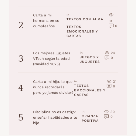
Carta a mi
in 
TEXTOS CON ALMA
hermana en su
31
2
0
cumpleaños
TEXTOS 
EMOCIONALES Y 
CARTAS
24
Los mejores juguetes
in 
3
JUEGOS Y 
0
VTech según la edad
JUGUETES
(Navidad 2025)
21
Carta a mi hijo: lo que
in 
4
TEXTOS 
0
nunca recordarás,
EMOCIONALES Y 
pero yo jamás olvidaré
CARTAS
30
Disciplina no es castigo:
in 
5
CRIANZA 
0
enseñar habilidades a tu
POSITIVA
hijo