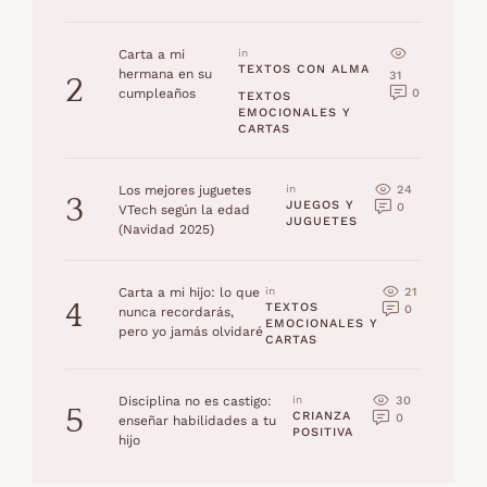
Carta a mi
in 
TEXTOS CON ALMA
hermana en su
31
2
0
cumpleaños
TEXTOS 
EMOCIONALES Y 
CARTAS
24
Los mejores juguetes
in 
3
JUEGOS Y 
0
VTech según la edad
JUGUETES
(Navidad 2025)
21
Carta a mi hijo: lo que
in 
4
TEXTOS 
0
nunca recordarás,
EMOCIONALES Y 
pero yo jamás olvidaré
CARTAS
30
Disciplina no es castigo:
in 
5
CRIANZA 
0
enseñar habilidades a tu
POSITIVA
hijo