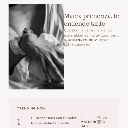
Mamá primeriza, te
entiendo tanto
Querida mamá primeriza: La
maternidad es maravillosa, pero
JOHANNES RUIZ PITRE
no es fácil. Cuando nace un
By 
17
 Comments
bebé nace con él …
TRENDING NOW
29
El primer mes con tu bebé:
in 
1
MATERNI
0
lo que nadie te cuenta
DAD