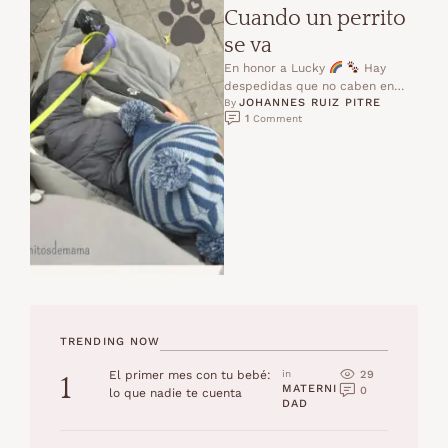
Cuando un perrito
se va
En honor a Lucky
Hay
despedidas que no caben en
JOHANNES RUIZ PITRE
palabras.Hay adioses que se
By 
1
 Comment
sienten en …
TRENDING NOW
29
El primer mes con tu bebé:
in 
1
MATERNI
0
lo que nadie te cuenta
DAD