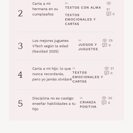
Carta a mi
in 
TEXTOS CON ALMA
hermana en su
31
2
0
cumpleaños
TEXTOS 
EMOCIONALES Y 
CARTAS
25
Los mejores juguetes
in 
3
JUEGOS Y 
0
VTech según la edad
JUGUETES
(Navidad 2025)
21
Carta a mi hijo: lo que
in 
4
TEXTOS 
0
nunca recordarás,
EMOCIONALES Y 
pero yo jamás olvidaré
CARTAS
30
Disciplina no es castigo:
in 
5
CRIANZA 
0
enseñar habilidades a tu
POSITIVA
hijo