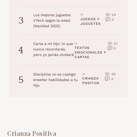
24
Los mejores juguetes
in 
3
JUEGOS Y 
0
VTech según la edad
JUGUETES
(Navidad 2025)
21
Carta a mi hijo: lo que
in 
4
TEXTOS 
0
nunca recordarás,
EMOCIONALES Y 
pero yo jamás olvidaré
CARTAS
30
Disciplina no es castigo:
in 
5
CRIANZA 
0
enseñar habilidades a tu
POSITIVA
hijo
Crianza Positiva