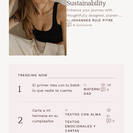
Sustainability
Enhance your journey with
thoughtfully designed, planet-
JOHANNES RUIZ PITRE
friendly essentials for the
By 
4
 Comments
conscious traveler.
TRENDING NOW
28
El primer mes con tu bebé:
in 
1
MATERNI
0
lo que nadie te cuenta
DAD
Carta a mi
in 
TEXTOS CON ALMA
hermana en su
31
2
0
cumpleaños
TEXTOS 
EMOCIONALES Y 
CARTAS