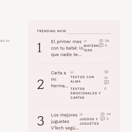
TRENDING NOW
ted to
29
El primer mes
in 
1
0
…
MATERN
con tu bebé: lo
IDAD
que nadie te
cuenta
Carta a
in 
TEXTOS CON 
31
mi
2
ALMA
hermana
0
TEXTOS 
en su
EMOCIONALES Y 
CARTAS
cumplea
ños
24
Los mejores
in 
3
0
JUEGOS Y 
juguetes
JUGUETES
VTech según