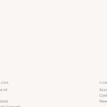
LORA
CON
e mí
Aco
Cont
ursos
News
ela Conecta