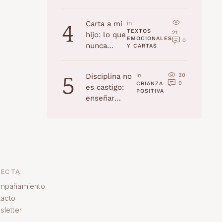
la edad
(Navidad
Carta a mi
in 
4
2025)
TEXTOS 
21
hijo: lo que
EMOCIONALES 
0
nunca
Y CARTAS
recordarás,
pero yo
30
Disciplina no
in 
5
jamás
0
CRIANZA 
es castigo:
olvidaré
POSITIVA
enseñar
habilidades a
tu hijo
ECTA
mpañamiento
acto
letter