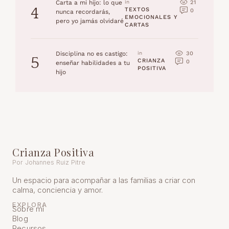
21
Carta a mi hijo: lo que
in 
4
TEXTOS 
0
nunca recordarás,
EMOCIONALES Y 
pero yo jamás olvidaré
CARTAS
30
Disciplina no es castigo:
in 
5
CRIANZA 
0
enseñar habilidades a tu
POSITIVA
hijo
Crianza Positiva
Por Johannes Ruiz Pitre
Un espacio para acompañar a las familias a criar con
calma, conciencia y amor.
EXPLORA
Sobre mí
Blog
Recursos