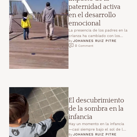
paternidad activa
en el desarrollo
emocional
La presencia de los padres en la
crianza ha cambiado con los
JOHANNES RUIZ PITRE
años. Hoy sabemos que un papá
By 
0
 Comment
…
El descubrimiento
de la sombra en la
infancia
Hay un momento en la infancia
—casi siempre bajo el sol de la
JOHANNES RUIZ PITRE
tarde— donde el asombro se …
By 