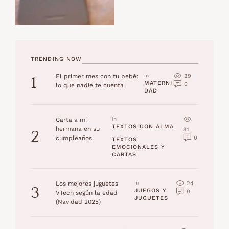
TRENDING NOW
29
El primer mes con tu bebé:
in 
1
MATERNI
0
lo que nadie te cuenta
DAD
Carta a mi
in 
TEXTOS CON ALMA
hermana en su
31
2
0
cumpleaños
TEXTOS 
EMOCIONALES Y 
CARTAS
24
Los mejores juguetes
in 
3
JUEGOS Y 
0
VTech según la edad
JUGUETES
(Navidad 2025)