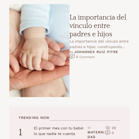
La importancia del
vínculo entre
padres e hijos
La importancia del vínculo entre
padres e hijos: construyendo
JOHANNES RUIZ PITRE
amor y seguridad Desde el
By 
0
 Comment
primer instante en que …
TRENDING NOW
29
El primer mes con tu bebé:
in 
1
MATERNI
0
lo que nadie te cuenta
DAD