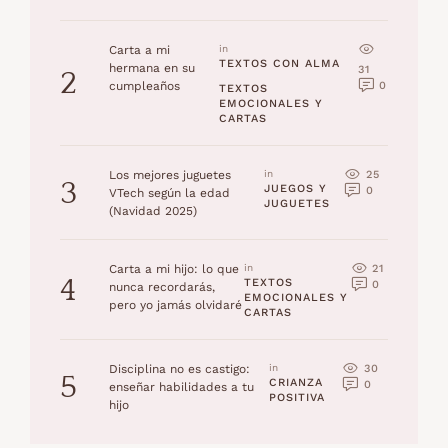
Carta a mi
in 
TEXTOS CON ALMA
hermana en su
31
2
0
cumpleaños
TEXTOS 
EMOCIONALES Y 
CARTAS
25
Los mejores juguetes
in 
3
JUEGOS Y 
0
VTech según la edad
JUGUETES
(Navidad 2025)
21
Carta a mi hijo: lo que
in 
4
TEXTOS 
0
nunca recordarás,
EMOCIONALES Y 
pero yo jamás olvidaré
CARTAS
30
Disciplina no es castigo:
in 
5
CRIANZA 
0
enseñar habilidades a tu
POSITIVA
hijo