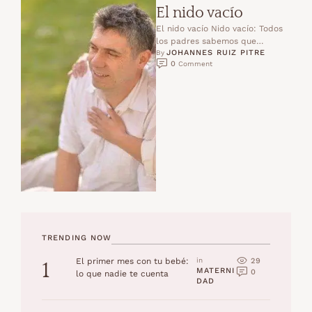
El nido vacío
El nido vacío Nido vacío: Todos
los padres sabemos que
JOHANNES RUIZ PITRE
nuestros hijos crecerán y se
By 
0
 Comment
mudarán del hogar …
TRENDING NOW
29
El primer mes con tu bebé:
in 
1
MATERNI
0
lo que nadie te cuenta
DAD