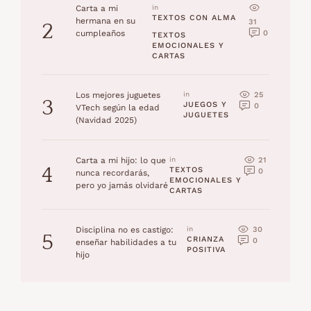
Carta a mi
in 
TEXTOS CON ALMA
hermana en su
31
2
0
cumpleaños
TEXTOS 
EMOCIONALES Y 
CARTAS
25
Los mejores juguetes
in 
3
JUEGOS Y 
0
VTech según la edad
JUGUETES
(Navidad 2025)
21
Carta a mi hijo: lo que
in 
4
TEXTOS 
0
nunca recordarás,
EMOCIONALES Y 
pero yo jamás olvidaré
CARTAS
30
Disciplina no es castigo:
in 
5
CRIANZA 
0
enseñar habilidades a tu
POSITIVA
hijo