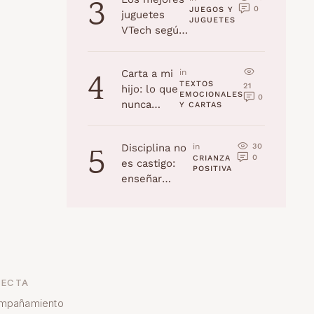
3
0
JUEGOS Y 
juguetes
JUGUETES
VTech según
la edad
(Navidad
Carta a mi
in 
4
2025)
TEXTOS 
21
hijo: lo que
EMOCIONALES 
0
nunca
Y CARTAS
recordarás,
pero yo
30
Disciplina no
in 
5
jamás
0
CRIANZA 
es castigo:
olvidaré
POSITIVA
enseñar
habilidades a
tu hijo
ECTA
mpañamiento