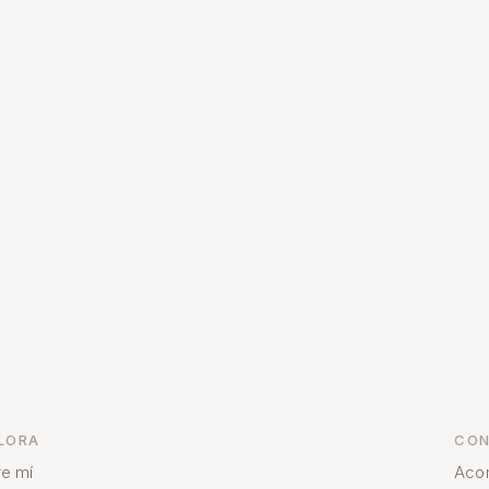
LORA
CON
e mí
Aco