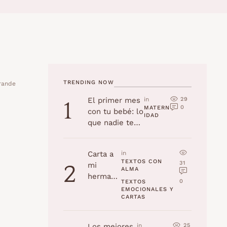
TRENDING NOW
grande
29
El primer mes
in 
1
0
MATERN
con tu bebé: lo
IDAD
que nadie te
cuenta
Carta a
in 
TEXTOS CON 
31
mi
2
ALMA
hermana
0
TEXTOS 
en su
EMOCIONALES Y 
CARTAS
cumplea
ños
25
Los mejores
in 