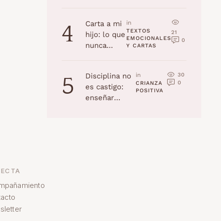
la edad
(Navidad
Carta a mi
in 
4
2025)
TEXTOS 
21
hijo: lo que
EMOCIONALES 
0
nunca
Y CARTAS
recordarás,
pero yo
30
Disciplina no
in 
5
jamás
0
CRIANZA 
es castigo:
olvidaré
POSITIVA
enseñar
habilidades a
tu hijo
ECTA
mpañamiento
acto
letter