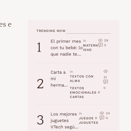
es e
TRENDING NOW
29
El primer mes
in 
1
0
MATERN
con tu bebé: lo
IDAD
que nadie te
cuenta
Carta a
in 
TEXTOS CON 
31
mi
2
ALMA
hermana
0
TEXTOS 
en su
EMOCIONALES Y 
CARTAS
cumplea
ños
24
Los mejores
in 
3
0
JUEGOS Y 
juguetes
JUGUETES
VTech según