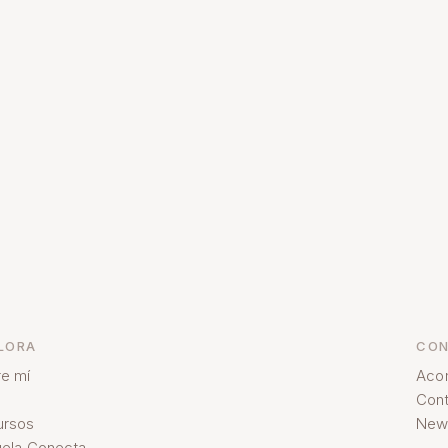
LORA
CON
e mí
Aco
Cont
ursos
News
ela Conecta