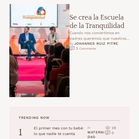
Se crea la Escuela
de la Tranquilidad
Cuando nos convertimos en
padres queremos que nuestros
JOHANNES RUIZ PITRE
hijos gocen de buena salud y
By 
2
 Comments
bienestar, que nuestros hijos …
TRENDING NOW
29
El primer mes con tu bebé:
in 
1
MATERNI
0
lo que nadie te cuenta
DAD