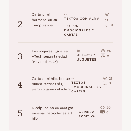
Carta a mi
in 
TEXTOS CON ALMA
hermana en su
31
2
0
cumpleaños
TEXTOS 
EMOCIONALES Y 
CARTAS
25
Los mejores juguetes
in 
3
JUEGOS Y 
0
VTech según la edad
JUGUETES
(Navidad 2025)
21
Carta a mi hijo: lo que
in 
4
TEXTOS 
0
nunca recordarás,
EMOCIONALES Y 
pero yo jamás olvidaré
CARTAS
30
Disciplina no es castigo:
in 
5
CRIANZA 
0
enseñar habilidades a tu
POSITIVA
hijo