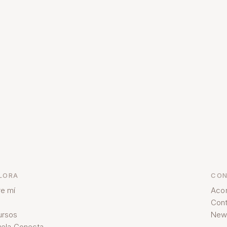
LORA
CON
e mí
Aco
Cont
ursos
News
ela Conecta