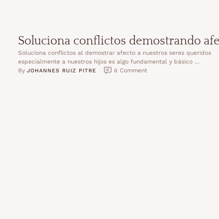
Soluciona conflictos demostrando af
Soluciona conflictos al demostrar afecto a nuestros seres queridos
especialmente a nuestros hijos es algo fundamental y básico …
By 
 Comment
JOHANNES RUIZ PITRE
0