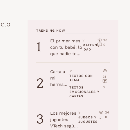
ecto
TRENDING NOW
28
El primer mes
in 
1
0
MATERN
con tu bebé: lo
IDAD
que nadie te
cuenta
Carta a
in 
TEXTOS CON 
31
mi
2
ALMA
hermana
0
TEXTOS 
en su
EMOCIONALES Y 
CARTAS
cumplea
ños
24
Los mejores
in 
3
0
JUEGOS Y 
juguetes
JUGUETES
VTech según