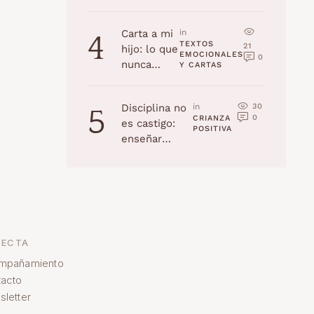
la edad
(Navidad
Carta a mi
in 
4
2025)
TEXTOS 
21
hijo: lo que
EMOCIONALES 
0
nunca
Y CARTAS
recordarás,
pero yo
30
Disciplina no
in 
5
jamás
0
CRIANZA 
es castigo:
olvidaré
POSITIVA
enseñar
habilidades a
tu hijo
ECTA
mpañamiento
acto
letter