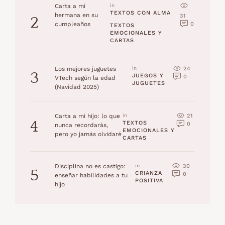
Carta a mi
in 
TEXTOS CON ALMA
hermana en su
31
2
0
cumpleaños
TEXTOS 
EMOCIONALES Y 
CARTAS
24
Los mejores juguetes
in 
3
JUEGOS Y 
0
VTech según la edad
JUGUETES
(Navidad 2025)
21
Carta a mi hijo: lo que
in 
4
TEXTOS 
0
nunca recordarás,
EMOCIONALES Y 
pero yo jamás olvidaré
CARTAS
30
Disciplina no es castigo:
in 
5
CRIANZA 
0
enseñar habilidades a tu
POSITIVA
hijo