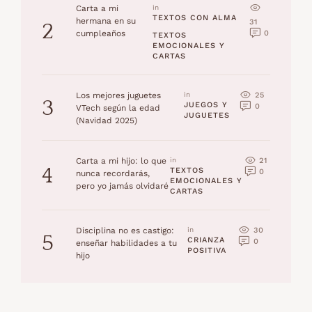
Carta a mi
in 
TEXTOS CON ALMA
hermana en su
31
2
0
cumpleaños
TEXTOS 
EMOCIONALES Y 
CARTAS
25
Los mejores juguetes
in 
3
JUEGOS Y 
0
VTech según la edad
JUGUETES
(Navidad 2025)
21
Carta a mi hijo: lo que
in 
4
TEXTOS 
0
nunca recordarás,
EMOCIONALES Y 
pero yo jamás olvidaré
CARTAS
30
Disciplina no es castigo:
in 
5
CRIANZA 
0
enseñar habilidades a tu
POSITIVA
hijo