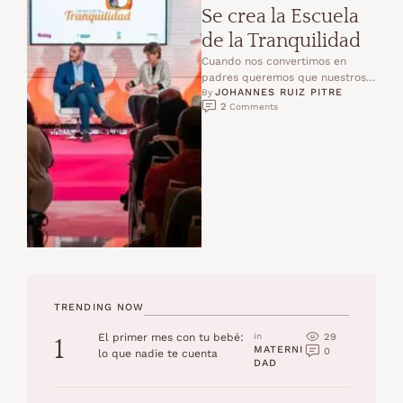
Se crea la Escuela
de la Tranquilidad
Cuando nos convertimos en
padres queremos que nuestros
JOHANNES RUIZ PITRE
hijos gocen de buena salud y
By 
2
 Comments
bienestar, que nuestros hijos …
TRENDING NOW
29
El primer mes con tu bebé:
in 
1
MATERNI
0
lo que nadie te cuenta
DAD