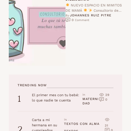
NUEVO ESPACIO EN MIMITOS
DE MAMÁ
Consultorio de
JOHANNES RUIZ PITRE
Mimitos Lo que tú te preguntas,
By 
0
 Comment
muchas …
TRENDING NOW
29
El primer mes con tu bebé:
in 
1
MATERNI
0
lo que nadie te cuenta
DAD
Carta a mi
in 
TEXTOS CON ALMA
hermana en su
31
2
0
cumpleaños