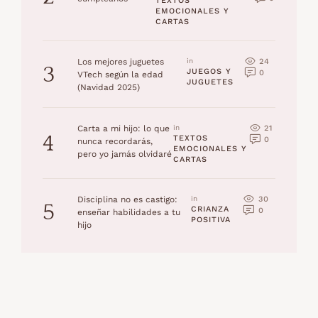
TEXTOS 
EMOCIONALES Y 
CARTAS
24
Los mejores juguetes
in 
3
JUEGOS Y 
0
VTech según la edad
JUGUETES
(Navidad 2025)
21
Carta a mi hijo: lo que
in 
4
TEXTOS 
0
nunca recordarás,
EMOCIONALES Y 
pero yo jamás olvidaré
CARTAS
30
Disciplina no es castigo:
in 
5
CRIANZA 
0
enseñar habilidades a tu
POSITIVA
hijo