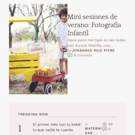
Mini sesiones de
verano: Fotografía
Infantil
Hace poco me topé en las redes
con Aurora Vilariño, una
JOHANNES RUIZ PITRE
fotógrafa de familias que me
By 
0
 Comment
cautivó desde el …
TRENDING NOW
29
El primer mes con tu bebé:
in 
1
MATERNI
0
lo que nadie te cuenta
DAD