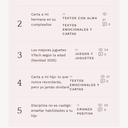
Carta a mi
in 
TEXTOS CON ALMA
hermana en su
31
2
0
cumpleaños
TEXTOS 
EMOCIONALES Y 
CARTAS
24
Los mejores juguetes
in 
3
JUEGOS Y 
0
VTech según la edad
JUGUETES
(Navidad 2025)
21
Carta a mi hijo: lo que
in 
4
TEXTOS 
0
nunca recordarás,
EMOCIONALES Y 
pero yo jamás olvidaré
CARTAS
30
Disciplina no es castigo:
in 
5
CRIANZA 
0
enseñar habilidades a tu
POSITIVA
hijo