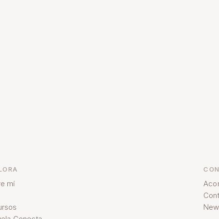
LORA
CON
e mí
Aco
Cont
ursos
News
ela Conecta