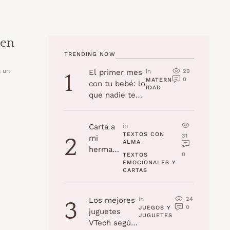
 en
TRENDING NOW
n un
29
El primer mes
in 
1
0
MATERN
con tu bebé: lo
IDAD
que nadie te
cuenta
Carta a
in 
TEXTOS CON 
31
mi
2
ALMA
hermana
0
TEXTOS 
en su
EMOCIONALES Y 
CARTAS
cumplea
ños
24
Los mejores
in 
3
0
JUEGOS Y 
juguetes
JUGUETES
VTech según