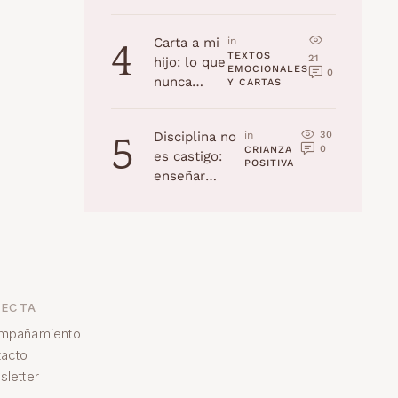
la edad
(Navidad
Carta a mi
in 
4
2025)
TEXTOS 
21
hijo: lo que
EMOCIONALES 
0
nunca
Y CARTAS
recordarás,
pero yo
30
Disciplina no
in 
5
jamás
0
CRIANZA 
es castigo:
olvidaré
POSITIVA
enseñar
habilidades a
tu hijo
ECTA
mpañamiento
acto
letter