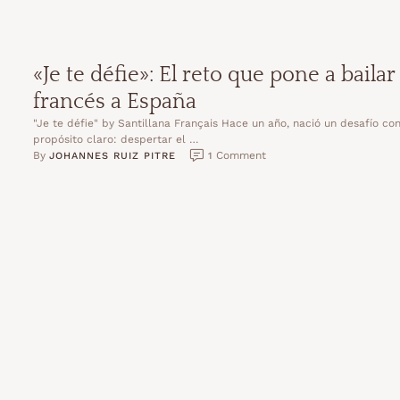
«Je te défie»: El reto que pone a bailar
francés a España
"Je te défie" by Santillana Français Hace un año, nació un desafío co
propósito claro: despertar el …
By 
 Comment
JOHANNES RUIZ PITRE
1