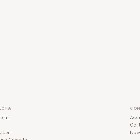
LORA
CON
e mí
Aco
Cont
ursos
News
ela Conecta