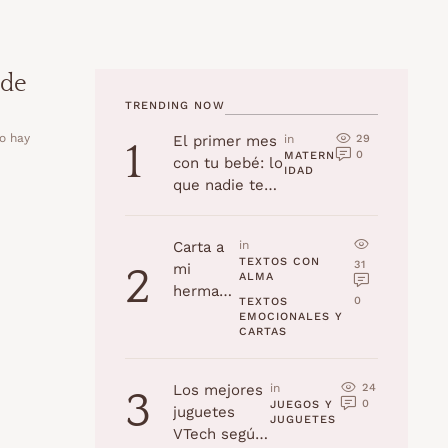
 de
TRENDING NOW
o hay
29
El primer mes
in 
1
0
MATERN
con tu bebé: lo
IDAD
que nadie te
cuenta
Carta a
in 
TEXTOS CON 
31
mi
2
ALMA
hermana
0
TEXTOS 
en su
EMOCIONALES Y 
CARTAS
cumplea
ños
24
Los mejores
in 
3
0
JUEGOS Y 
juguetes
JUGUETES
VTech según