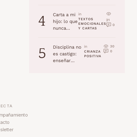
la edad
(Navidad
Carta a mi
in 
4
2025)
TEXTOS 
21
hijo: lo que
EMOCIONALES 
0
nunca
Y CARTAS
recordarás,
pero yo
30
Disciplina no
in 
5
jamás
0
CRIANZA 
es castigo:
olvidaré
POSITIVA
enseñar
habilidades a
tu hijo
ECTA
mpañamiento
acto
letter