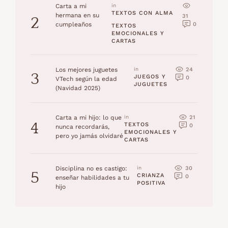
Carta a mi
in 
TEXTOS CON ALMA
hermana en su
31
2
0
cumpleaños
TEXTOS 
EMOCIONALES Y 
CARTAS
24
Los mejores juguetes
in 
3
JUEGOS Y 
0
VTech según la edad
JUGUETES
(Navidad 2025)
21
Carta a mi hijo: lo que
in 
4
TEXTOS 
0
nunca recordarás,
EMOCIONALES Y 
pero yo jamás olvidaré
CARTAS
30
Disciplina no es castigo:
in 
5
CRIANZA 
0
enseñar habilidades a tu
POSITIVA
hijo