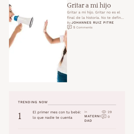
Gritar a mi hijo
Gritar a mi hijo. Gritar no es el
final de la historia. No te define
JOHANNES RUIZ PITRE
el hecho de que …
By 
5
 Comments
TRENDING NOW
29
El primer mes con tu bebé:
in 
1
MATERNI
0
lo que nadie te cuenta
DAD