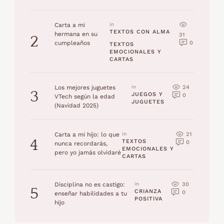
Carta a mi
in 
TEXTOS CON ALMA
hermana en su
31
2
0
cumpleaños
TEXTOS 
EMOCIONALES Y 
CARTAS
24
Los mejores juguetes
in 
3
JUEGOS Y 
0
VTech según la edad
JUGUETES
(Navidad 2025)
21
Carta a mi hijo: lo que
in 
4
TEXTOS 
0
nunca recordarás,
EMOCIONALES Y 
pero yo jamás olvidaré
CARTAS
30
Disciplina no es castigo:
in 
5
CRIANZA 
0
enseñar habilidades a tu
POSITIVA
hijo