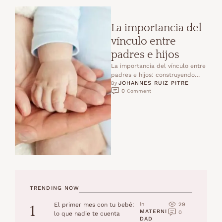
La importancia del
vínculo entre
padres e hijos
La importancia del vínculo entre
padres e hijos: construyendo
JOHANNES RUIZ PITRE
amor y seguridad Desde el
By 
0
 Comment
primer instante en que …
TRENDING NOW
29
El primer mes con tu bebé:
in 
1
MATERNI
0
lo que nadie te cuenta
DAD