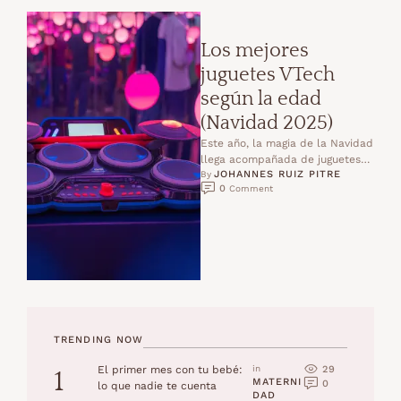
Los mejores
juguetes VTech
según la edad
(Navidad 2025)
Este año, la magia de la Navidad
llega acompañada de juguetes
JOHANNES RUIZ PITRE
que no solo entretienen, sino
By 
0
 Comment
que educan, …
TRENDING NOW
29
El primer mes con tu bebé:
in 
1
MATERNI
0
lo que nadie te cuenta
DAD