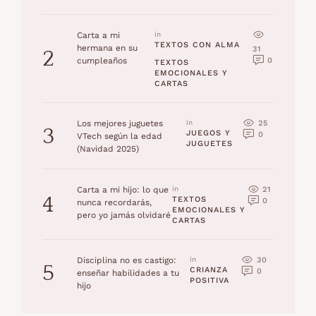
Carta a mi
in 
TEXTOS CON ALMA
hermana en su
31
2
0
cumpleaños
TEXTOS 
EMOCIONALES Y 
CARTAS
25
Los mejores juguetes
in 
3
JUEGOS Y 
0
VTech según la edad
JUGUETES
(Navidad 2025)
21
Carta a mi hijo: lo que
in 
4
TEXTOS 
0
nunca recordarás,
EMOCIONALES Y 
pero yo jamás olvidaré
CARTAS
30
Disciplina no es castigo:
in 
5
CRIANZA 
0
enseñar habilidades a tu
POSITIVA
hijo