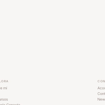
LORA
CON
e mí
Aco
Cont
ursos
News
ela Conecta