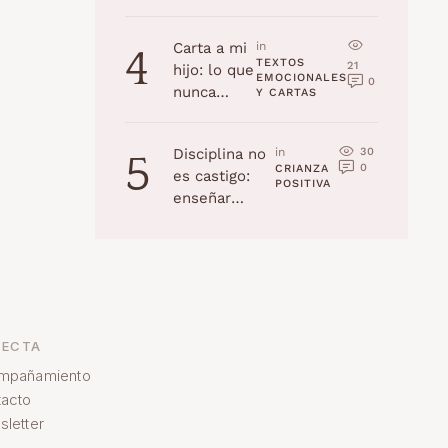
la edad
(Navidad
Carta a mi
in 
4
2025)
TEXTOS 
21
hijo: lo que
EMOCIONALES 
0
nunca
Y CARTAS
recordarás,
pero yo
30
Disciplina no
in 
5
jamás
0
CRIANZA 
es castigo:
olvidaré
POSITIVA
enseñar
habilidades a
tu hijo
ECTA
mpañamiento
acto
letter