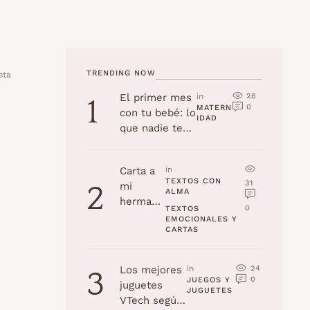
TRENDING NOW
sta
28
El primer mes
in 
1
0
MATERN
con tu bebé: lo
IDAD
que nadie te
cuenta
Carta a
in 
TEXTOS CON 
31
mi
2
ALMA
hermana
0
TEXTOS 
en su
EMOCIONALES Y 
CARTAS
cumplea
ños
24
Los mejores
in 
3
0
JUEGOS Y 
juguetes
JUGUETES
VTech según