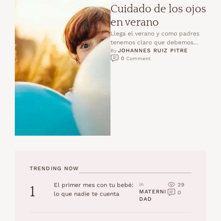
Cuidado de los ojos
en verano
Llega el verano y como padres
tenemos claro que debemos
JOHANNES RUIZ PITRE
proteger del sol tanto nuestra
By 
0
 Comment
piel como la …
TRENDING NOW
29
El primer mes con tu bebé:
in 
1
MATERNI
0
lo que nadie te cuenta
DAD