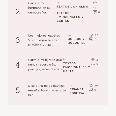
Carta a mi
in 
TEXTOS CON ALMA
hermana en su
31
2
0
cumpleaños
TEXTOS 
EMOCIONALES Y 
CARTAS
25
Los mejores juguetes
in 
3
JUEGOS Y 
0
VTech según la edad
JUGUETES
(Navidad 2025)
21
Carta a mi hijo: lo que
in 
4
TEXTOS 
0
nunca recordarás,
EMOCIONALES Y 
pero yo jamás olvidaré
CARTAS
30
Disciplina no es castigo:
in 
5
CRIANZA 
0
enseñar habilidades a tu
POSITIVA
hijo