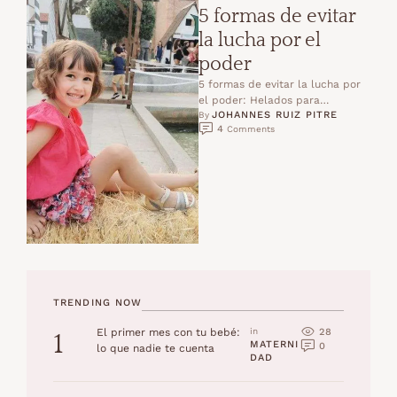
5 formas de evitar
la lucha por el
poder
5 formas de evitar la lucha por
el poder: Helados para
JOHANNES RUIZ PITRE
desayunar, regalos improvisados,
By 
4
 Comments
galletas para el almuerzo, no …
TRENDING NOW
28
El primer mes con tu bebé:
in 
1
MATERNI
0
lo que nadie te cuenta
DAD