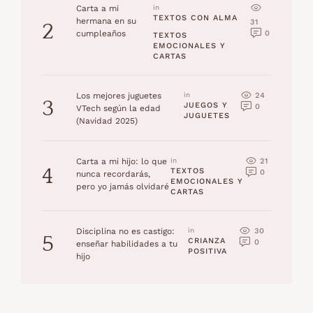
Carta a mi
in 
TEXTOS CON ALMA
hermana en su
31
2
0
cumpleaños
TEXTOS 
EMOCIONALES Y 
CARTAS
24
Los mejores juguetes
in 
3
JUEGOS Y 
0
VTech según la edad
JUGUETES
(Navidad 2025)
21
Carta a mi hijo: lo que
in 
4
TEXTOS 
0
nunca recordarás,
EMOCIONALES Y 
pero yo jamás olvidaré
CARTAS
30
Disciplina no es castigo:
in 
5
CRIANZA 
0
enseñar habilidades a tu
POSITIVA
hijo