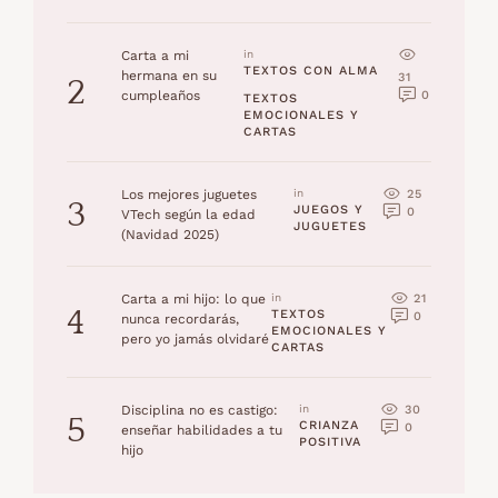
Carta a mi
in 
TEXTOS CON ALMA
hermana en su
31
2
0
cumpleaños
TEXTOS 
EMOCIONALES Y 
CARTAS
25
Los mejores juguetes
in 
3
JUEGOS Y 
0
VTech según la edad
JUGUETES
(Navidad 2025)
21
Carta a mi hijo: lo que
in 
4
TEXTOS 
0
nunca recordarás,
EMOCIONALES Y 
pero yo jamás olvidaré
CARTAS
30
Disciplina no es castigo:
in 
5
CRIANZA 
0
enseñar habilidades a tu
POSITIVA
hijo