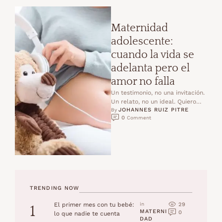
Maternidad
adolescente:
cuando la vida se
adelanta pero el
amor no falla
Un testimonio, no una invitación.
Un relato, no un ideal. Quiero
JOHANNES RUIZ PITRE
comenzar diciendo algo que
By 
0
 Comment
para mí es …
TRENDING NOW
29
El primer mes con tu bebé:
in 
1
MATERNI
0
lo que nadie te cuenta
DAD