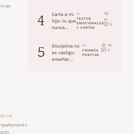
la edad
lberga
(Navidad
Carta a mi
in 
4
2025)
TEXTOS 
21
hijo: lo que
EMOCIONALES 
0
nunca
Y CARTAS
recordarás,
pero yo
30
Disciplina no
in 
5
jamás
0
CRIANZA 
es castigo:
olvidaré
POSITIVA
enseñar
habilidades a
tu hijo
ECTA
mpañamiento
acto