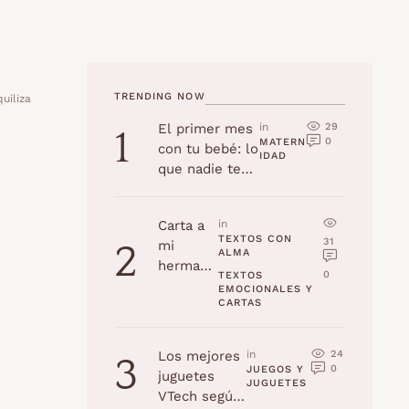
TRENDING NOW
uiliza
29
El primer mes
in 
1
0
MATERN
con tu bebé: lo
IDAD
que nadie te
cuenta
Carta a
in 
TEXTOS CON 
31
mi
2
ALMA
hermana
0
TEXTOS 
en su
EMOCIONALES Y 
CARTAS
cumplea
ños
24
Los mejores
in 
3
0
JUEGOS Y 
juguetes
JUGUETES
VTech según