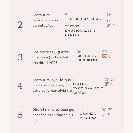
Carta a mi
in 
TEXTOS CON ALMA
hermana en su
31
2
0
cumpleaños
TEXTOS 
EMOCIONALES Y 
CARTAS
24
Los mejores juguetes
in 
3
JUEGOS Y 
0
VTech según la edad
JUGUETES
(Navidad 2025)
21
Carta a mi hijo: lo que
in 
4
TEXTOS 
0
nunca recordarás,
EMOCIONALES Y 
pero yo jamás olvidaré
CARTAS
30
Disciplina no es castigo:
in 
5
CRIANZA 
0
enseñar habilidades a tu
POSITIVA
hijo