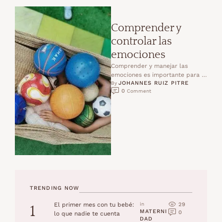
Comprender y
controlar las
emociones
Comprender y manejar las
emociones es importante para el
JOHANNES RUIZ PITRE
desarrollo y el bienestar de los
By 
0
 Comment
niños y adolescentes.Reconocer
…
TRENDING NOW
29
El primer mes con tu bebé:
in 
1
MATERNI
0
lo que nadie te cuenta
DAD