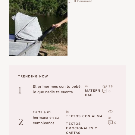
0
 Comment
mentalidad te ayudará a …
TRENDING NOW
29
El primer mes con tu bebé:
in 
1
MATERNI
0
lo que nadie te cuenta
DAD
Carta a mi
in 
TEXTOS CON ALMA
hermana en su
31
2
0
cumpleaños
TEXTOS 
EMOCIONALES Y 
CARTAS