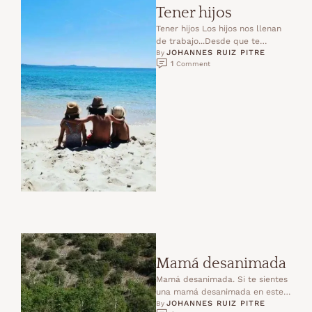
Tener hijos
Tener hijos Los hijos nos llenan
de trabajo...Desde que te
JOHANNES RUIZ PITRE
despiertas hasta que te
By 
1
 Comment
duermes, te llaman todo …
Mamá desanimada
Mamá desanimada. Si te sientes
una mamá desanimada en este
JOHANNES RUIZ PITRE
momento, este cambio de
By 