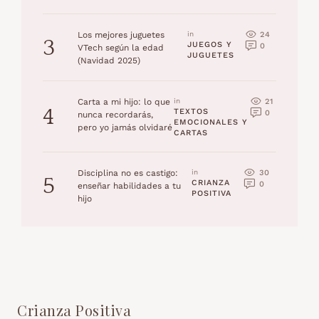
24
Los mejores juguetes
in 
3
JUEGOS Y 
0
VTech según la edad
JUGUETES
(Navidad 2025)
21
Carta a mi hijo: lo que
in 
4
TEXTOS 
0
nunca recordarás,
EMOCIONALES Y 
pero yo jamás olvidaré
CARTAS
30
Disciplina no es castigo:
in 
5
CRIANZA 
0
enseñar habilidades a tu
POSITIVA
hijo
Crianza Positiva