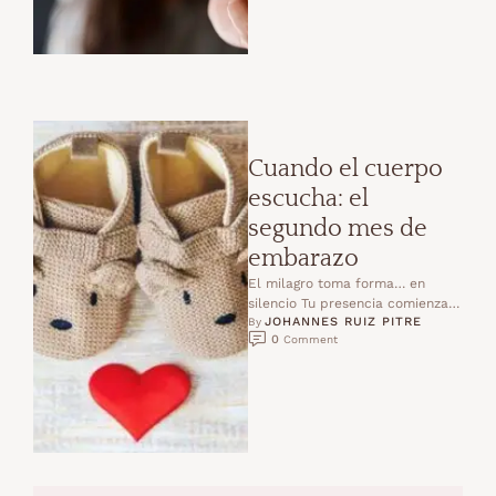
Cuando el cuerpo
escucha: el
segundo mes de
embarazo
El milagro toma forma… en
silencio Tu presencia comienza a
JOHANNES RUIZ PITRE
sentirse.Pequeña como una
By 
0
 Comment
semilla…y ya tan poderosa.En
este …