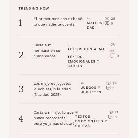
TRENDING NOW
28
El primer mes con tu bebé:
in 
1
MATERNI
0
lo que nadie te cuenta
DAD
Carta a mi
in 
TEXTOS CON ALMA
hermana en su
31
2
0
cumpleaños
TEXTOS 
EMOCIONALES Y 
CARTAS
24
Los mejores juguetes
in 
3
JUEGOS Y 
0
VTech según la edad
JUGUETES
(Navidad 2025)
21
Carta a mi hijo: lo que
in 
4
TEXTOS 
0
nunca recordarás,
EMOCIONALES Y 
pero yo jamás olvidaré
CARTAS