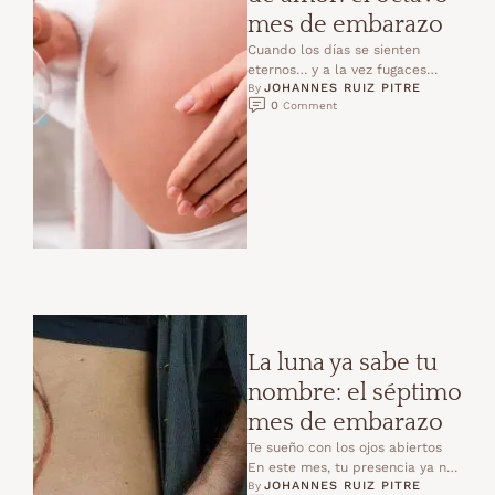
mes de embarazo
Cuando los días se sienten
eternos… y a la vez fugaces
JOHANNES RUIZ PITRE
Estamos a semanas de
By 
0
 Comment
conocernos.Y mi cuerpo …
La luna ya sabe tu
nombre: el séptimo
mes de embarazo
Te sueño con los ojos abiertos
En este mes, tu presencia ya no
JOHANNES RUIZ PITRE
se imagina: se siente.Cada día …
By 