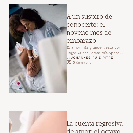
A un suspiro de
conocerte: el
noveno mes de
embarazo
El amor más grande… está por
llegar Ya casi, amor mío.Apenas
JOHANNES RUIZ PITRE
unas semanas,unos días,quizás
By 
0
 Comment
solo unas horasy podré …
La cuenta regresiva
de amor: el octavo