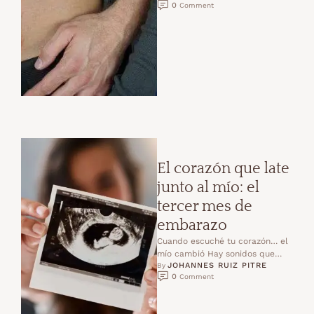
0
 Comment
El corazón que late
junto al mío: el
tercer mes de
embarazo
Cuando escuché tu corazón… el
mío cambió Hay sonidos que
JOHANNES RUIZ PITRE
marcan para siempre.Un “te
By 
0
 Comment
amo”, una risa inesperada,o …